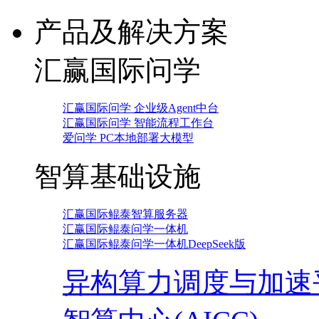
产品及解决方案
汇赢国际问学
汇赢国际问学 企业级Agent中台
汇赢国际问学 智能流程工作台
爱问学 PC本地部署大模型
智算基础设施
汇赢国际鲲泰智算服务器
汇赢国际鲲泰问学一体机
汇赢国际鲲泰问学一体机DeepSeek版
异构算力调度与加速