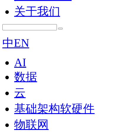
关于我们
中
EN
AI
数据
云
基础架构软硬件
物联网