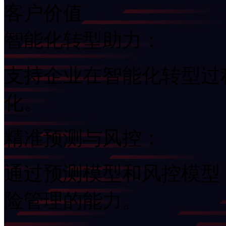
客户价值
智能化转型助力：
支持企业在智能化转型过
化。
精准预测与风控：
通过预测模型和风控模型
险管理的能力。