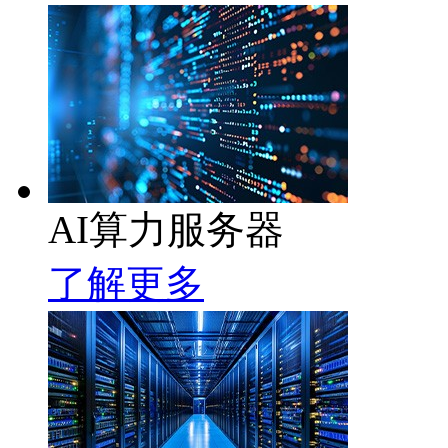
AI算力服务器
了解更多