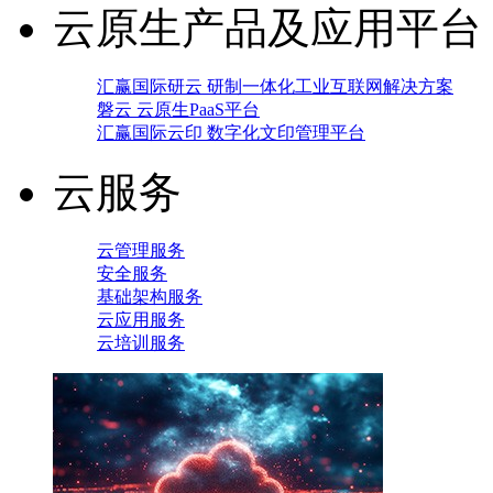
云原生产品及应用平台
汇赢国际研云 研制一体化工业互联网解决方案
磐云 云原生PaaS平台
汇赢国际云印 数字化文印管理平台
云服务
云管理服务
安全服务
基础架构服务
云应用服务
云培训服务