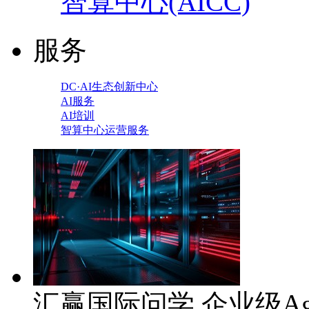
智算中心(AICC)
服务
DC·AI生态创新中心
AI服务
AI培训
智算中心运营服务
汇赢国际问学 企业级Ag