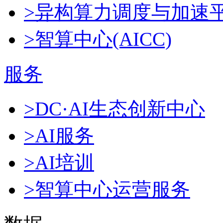
>异构算力调度与加速
>智算中心(AICC)
服务
>DC·AI生态创新中心
>AI服务
>AI培训
>智算中心运营服务