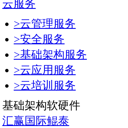
云服务
>云管理服务
>安全服务
>基础架构服务
>云应用服务
>云培训服务
基础架构软硬件
汇赢国际鲲泰